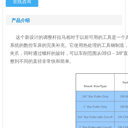
在线咨询
产品介绍
这个新设计
的
调整杆
拉马相对于
以前
可用的工具
是一个
系统
的
数控
车床
的
完美补充。它
使用
热处理
的
工具钢
制造
夹爪
，
同时
通过螺杆的旋转
，可以
车削
范围
从
0到3－
3/8“
直
整
到
不同
的
直径
非常快
和简单。
Tool
Shank Size/Type
3/4" Bar Puller Only
OR B
1" Bar Puller Only
OR B
3/4" Bar Puller with Cut-off
OR CO
1" Bar Puller with Cut-off
OR CO