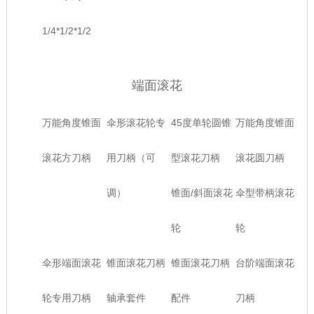
1/4*1/2*1/2
端面滚花
万能角度锥面
伞形滚花轮专
45度单轮圆锥
万能角度锥面
滚花方刀柄
用刀柄（可
型滚花刀柄
滚花圆刀柄
调）
锥面/斜面滚花
伞型带柄滚花
轮
轮
伞形端面滚花
锥面滚花刀柄
锥面滚花刀柄
台阶端面滚花
轮专用刀柄
轴承套件
配件
刀柄