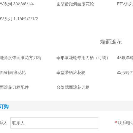
PV系列 3/4*3/8*1/4
圆型齿距斜面滚花轮
EPV系列 1
HV系列 1-1/4*1/2*1/2
端面滚花
能角度锥面滚花方刀柄
伞形滚花轮专用刀柄（可调）
45度单
面/斜面滚花轮
伞型带柄滚花轮
伞形端
面滚花刀柄配件
台阶端面滚花刀柄
订购
系人
*
联系电