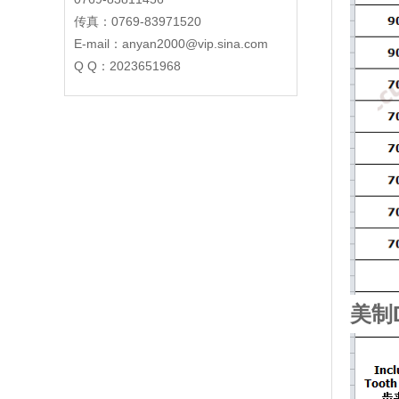
传真：0769-83971520
E-mail：anyan2000@vip.sina.com
Q Q：2023651968
美制