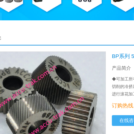
轮
BP系列 5/
产品简介
◆可加工所
切削的冷挤
进行滚花加
订购热线：0
在线咨