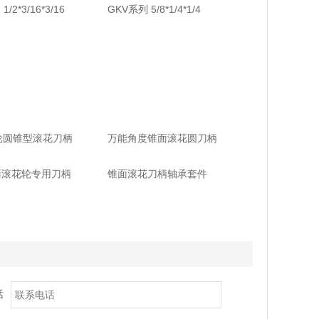
/2*3/16*3/16
GKV系列 5/8*1/4*1/4
轮圆锥型滚花刀柄
万能角度锥面滚花圆刀柄
面滚花轮专用刀柄
锥面滚花刀柄轴承套件
话