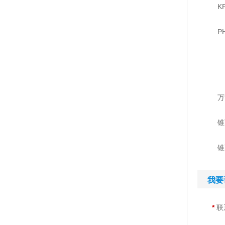
K
P
万
锥
锥
我要
*
联