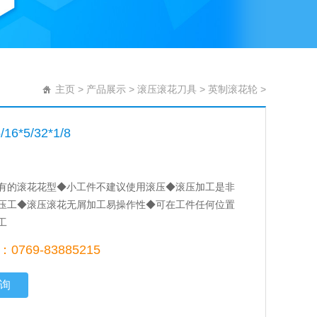
主页
>
产品展示
>
滚压滚花刀具
>
英制滚花轮
>
16*5/32*1/8
有的滚花花型◆小工件不建议使用滚压◆滚压加工是非
压工◆滚压滚花无屑加工易操作性◆可在工件任何位置
工
769-83885215
询