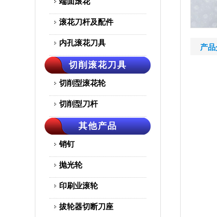
端面滚花
滚花刀杆及配件
内孔滚花刀具
产品
切削滚花刀具
切削型滚花轮
切削型刀杆
其他产品
销钉
抛光轮
印刷业滚轮
拔轮器切断刀座